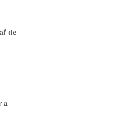
al' de
r a