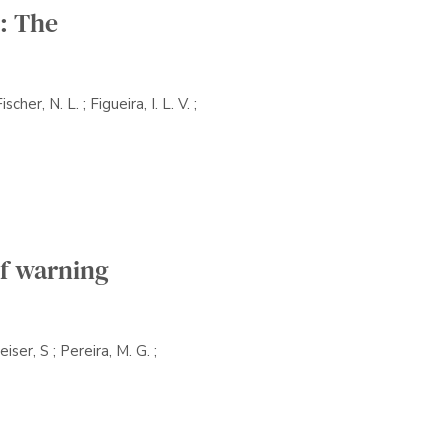
s: The
Fischer, N. L.
; Figueira, I. L. V. ;
of warning
leiser, S ; Pereira, M. G. ;