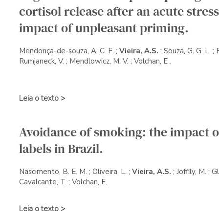
cortisol release after an acute stres
impact of unpleasant priming.
Mendonça-de-souza, A. C. F.
;
Vieira, A.S.
;
Souza, G. G. L.
;
Rumjaneck, V. ;
Mendlowicz, M. V.
;
Volchan, E
.
Leia o texto >
Avoidance of smoking: the impact 
labels in Brazil.
Nascimento, B. E. M. ; Oliveira, L. ;
Vieira, A.S.
; Joffily, M. ; G
Cavalcante, T. ; Volchan, E.
Leia o texto >