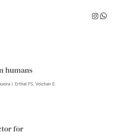
 in humans
gueira I, Erthal FS, Volchan E.
ctor for