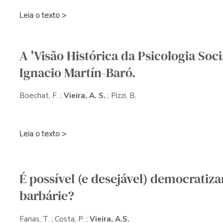
Leia o texto >
A 'Visão Histórica da Psicologia Soci
Ignacio Martín-Baró.
Boechat, F. ;
Vieira, A. S.
; Pizzi, B.
Leia o texto >
É possível (e desejável) democratiza
barbárie?
Farias, T. ; Costa, P. ;
Vieira, A.S.