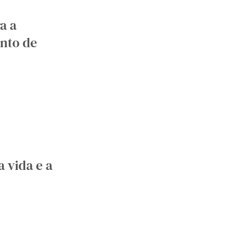
a a
nto de
a vida e a